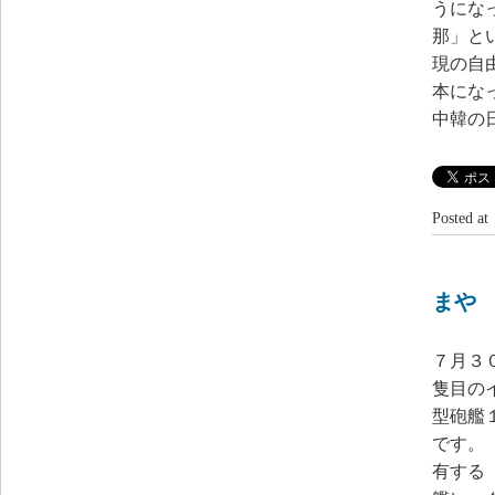
うにな
那」と
現の自
本にな
中韓の
Posted 
まや
７月３
隻目の
型砲艦
です。
有する