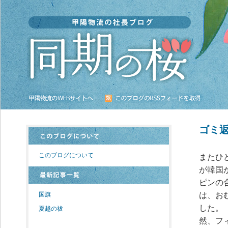
ゴミ
このブログについて
またひ
が韓国
ピンの
国旗
は、お
した。
夏越の祓
然、フ