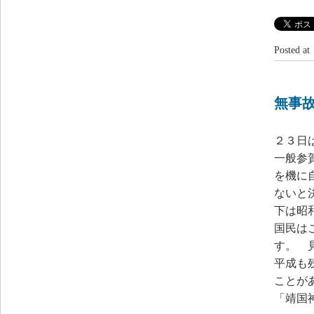
Posted 
無事
２３日
一般参
を機に
ないと
下は昭
国民は
す。 
平成も
ことが
「靖国