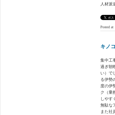
人材派
Posted 
キノ
集中工
過ぎ朝
い）で
る伊勢
度の伊
ク（乗
しやす
無駄な
また社