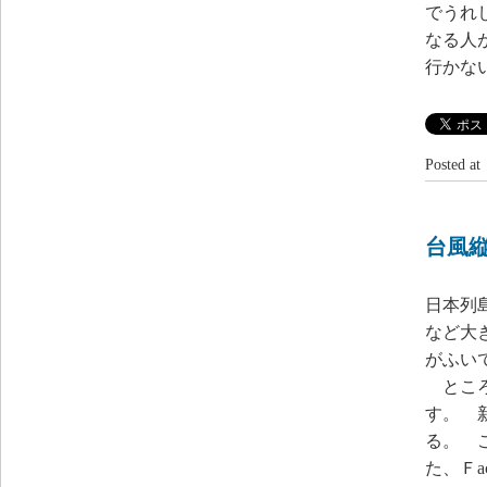
でうれ
なる人
行かな
Posted 
台風
日本列
など大
がふい
ところ
す。 
る。 
た、Ｆa