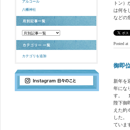
アルコール
トン）
八幡神社
は何を
などの
Posted 
カテゴリを追加
御即
新年を
年にな
す。 
陛下御
えた約
した。
ていま