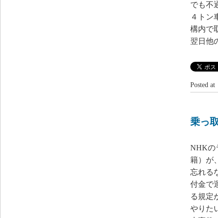
でも不
４トン
構内で
翌日他
Posted 
乗っ
NHK
籍）が
忘れる
付金で
る規定
やりた