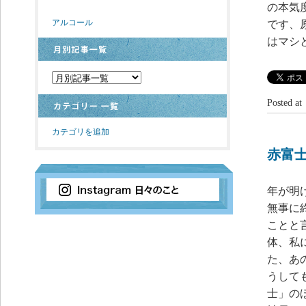
の本気
アルコール
です、
はマシ
Posted 
カテゴリを追加
赤富
年が明
無事に
ことと
体、私
た、あ
うして
士」の