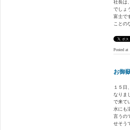
社長は
でしょ
富士で
ことの
Posted 
お御
１５日
なりま
で来て
水にも
言うの
せそう