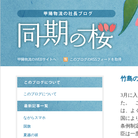
竹島
このブログについて
3月に
た。 
は、よ
ながらスマホ
国によ
条例制
国旗
臣は一
夏越の祓