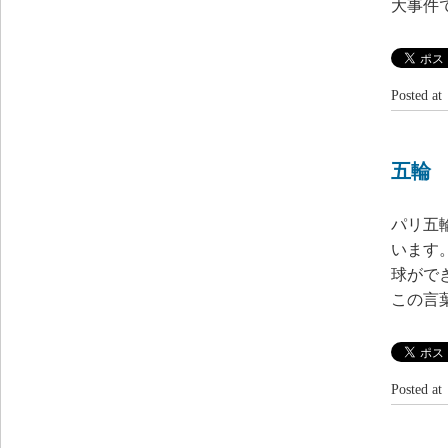
大事件
Posted 
五輪
パリ五
います
球がで
この言
Posted 