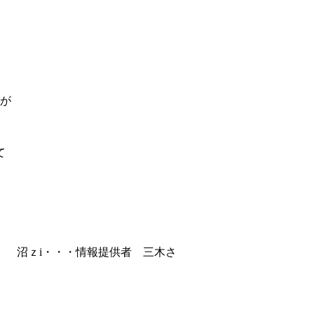
すが
て
供者 三木さ