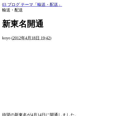
03 ブログ テーマ「輸送・配送」
輸送・配送
新東名開通
koyo
(
2012年4月18日 19:42
)
待望の新東名が4月14日に開通しました。