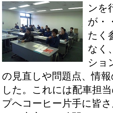
ンを
が・
たく
なく
ション
の見直しや問題点、情報
した。これには配車担当
プへコーヒー片手に皆さ