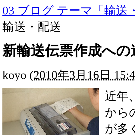
03 ブログ テーマ「輸送
輸送・配送
新輸送伝票作成への
koyo
(
2010年3月16日 15:4
近年
から
が多