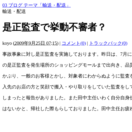
03 ブログ テーマ「輸送・配送」
輸送・配送
是正監査で挙動不審者？
koyo
(
2009年9月25日 07:15
)
|
コメント(0)
|
トラックバック(0)
事故事象に対し是正監査を実施しております。昨日は、7月
の是正監査を発生場所のショッピングモールまで出向き、品
かぶり、一般のお客様とかし、対象者にわからぬように監査
入先のお店の方と笑顔で搬入・やり取りをしていた監査をし
しまったと報告がありました。また田中主任いわく自分自身
はないかと、帰社した際もらしておりました。田中主任お疲