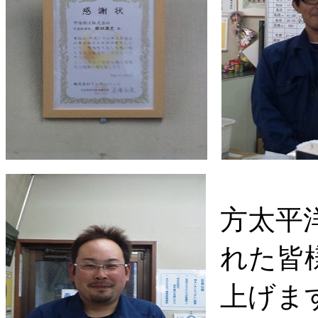
方太平
れた皆
上げま