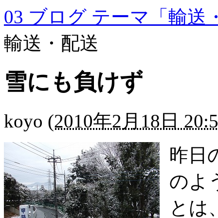
03 ブログ テーマ「輸送
輸送・配送
雪にも負けず
koyo
(
2010年2月18日 20:5
昨日
のよ
とは