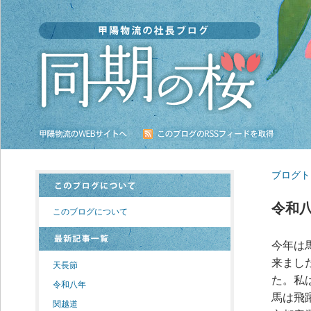
ブログト
令和
このブログについて
今年は
来まし
天長節
た。私
令和八年
馬は飛
関越道