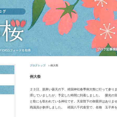
ブログトップ
> 例大祭
例大祭
２３日、肌寒い曇天の下、靖国神社春季例大祭に行って参り
滞していましたが、予定した時間に到着しました。 榮光の
と歌にも歌われている神社です。天皇陛下の御親拝はありま
両議員が参拝しました。 靖国八千代食堂で、名物 玉子丼