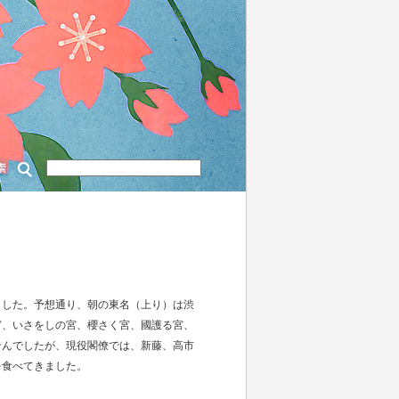
ました。予想通り、朝の東名（上り）は渋
宮、いさをしの宮、櫻さく宮、國護る宮、
せんでしたが、現役閣僚では、新藤、高市
を食べてきました。