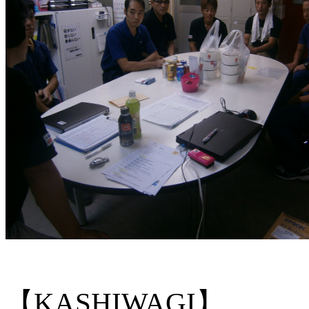
【
KASHIWAGI】