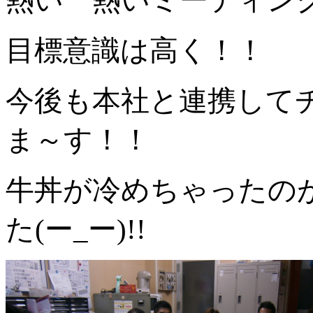
目標意識は高く！！
今後も本社と連携して
ま～す！！
牛丼が冷めちゃったの
た(ー_ー)!!