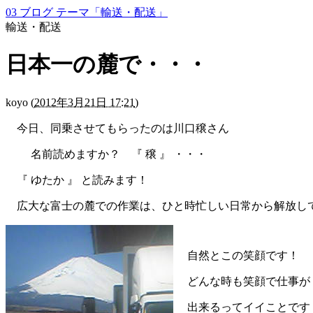
03 ブログ テーマ「輸送・配送」
輸送・配送
日本一の麓で・・・
koyo
(
2012年3月21日 17:21
)
今日、同乗させてもらったのは川口穣さん
名前読めますか？ 『 穣 』 ・・・
『 ゆたか 』 と読みます！
広大な富士の麓での作業は、ひと時忙しい日常から解放し
自然とこの笑顔です！
どんな時も笑顔で仕事が
出来るってイイことです