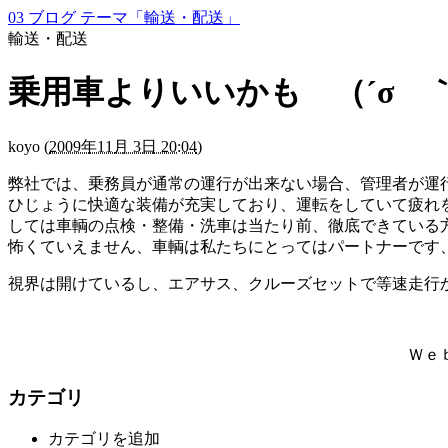
03 ブログ テーマ「輸送・配送」
輸送・配送
乗用車よりいいかも （´σ 
koyo
(
2009年11月 3日 20:04
)
弊社では、乗務員が通常の運行が出来ない場合、管理者が運
ひじょうに快適な装備が充実しており、運転をしていて疲れ
しては車輌の点検・整備・洗車は当たり前、徹底できている
怖くていえません、車輌は私たちにとってはパートナーです
視界は開けているし、エアサス、クルーズセットで等速
Ｗｅｂﾒﾝﾊﾞｰ
カテゴリ
カテゴリを追加