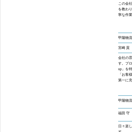
この会
を教わり
寧な作
甲陽物流
宮崎 貢
会社の
す。プ
up」を
「お客
第一に
甲陽物
福田 守
日々楽