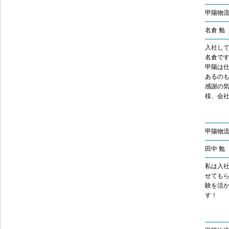
甲陽物流
名倉 勉
入社し
名倉で
甲陽は
あるのも
感謝の
様、会
甲陽物流
田中 勉
私は入
せても
験を活
す！