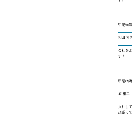
甲陽物
相田 和
会社を
甲陽物流
原 裕二
入社して
頑張っ