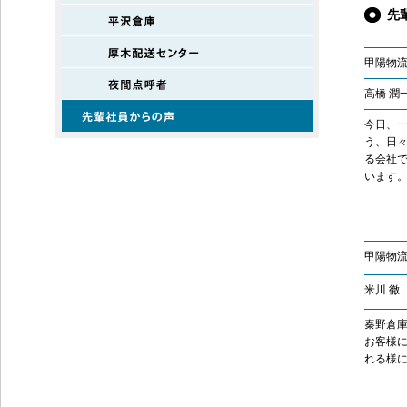
先
甲陽物流
高橋 潤
今日、一
う、日
る会社
います
甲陽物
米川 徹
秦野倉
お客様
れる様