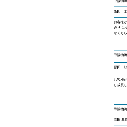
甲陽物
飯田 
お客様
通りに
せても
甲陽物流
原田 
お客様
し成長
甲陽物流
高田 典