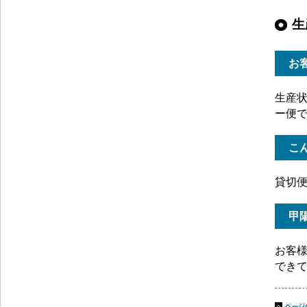
生
お
生産状
ー便
こ
貸切
甲
お客
でき