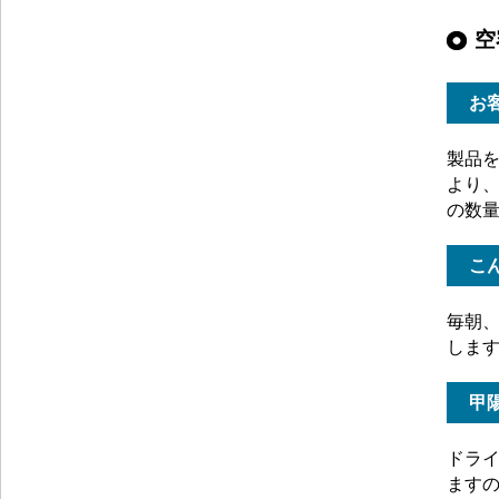
空
お
製品
より
の数
こ
毎朝
しま
甲
ドラ
ます