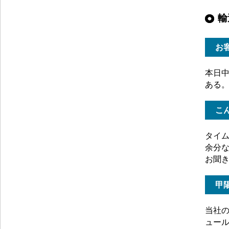
輸
お
本日
ある
こ
タイ
余分
お聞
甲
当社
ュー