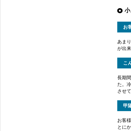
小
お
あま
が出
こ
長期
た。
させ
甲
お客
とに