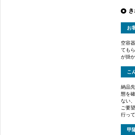
き
お
空容
ても
が掛
こ
納品
態を
ない
ご要望
行っ
甲